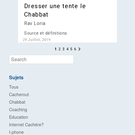
Dresser une tente le
Chabbat
Rav Loria
Source et définitions
29 Juillet, 2019
1
2
3
4
5
6
Sujets
Tous
Cacherout
Chabbat
Coaching
Education
Internet Cachére?
I-phone