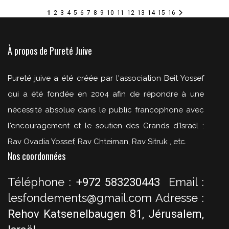
1
2
3
4
5
6
7
8
9
10
11
12
13
14
15
16
À propos de Pureté Juive
Pureté juive a été créée par l'association Beit Yossef
qui a été fondée en 2004 afin de répondre à une
nécessité absolue dans le public francophone avec
l'encouragement et le soutien des Grands d'Israël :
Rav Ovadia Yossef, Rav Chteiman, Rav Sitruk , etc.
Nos coordonnées
Téléphone :
Email :
+972 583230443
lesfondements@gmail.com
Adresse :
Rehov Katsenelbaugen 81, Jérusalem,