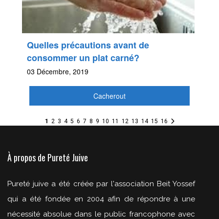
Quelles précautions avant de
consommer un plat carné?
03 Décembre, 2019
Cacherout
1
2
3
4
5
6
7
8
9
10
11
12
13
14
15
16
À propos de Pureté Juive
Pureté juive a été créée par l'association Beit Yossef
qui a été fondée en 2004 afin de répondre à une
nécessité absolue dans le public francophone avec