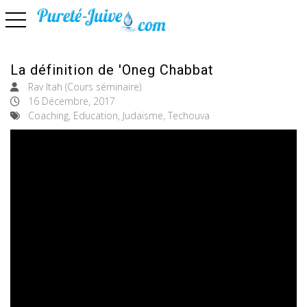
basculer la navigation
La définition de 'Oneg Chabbat
Rav Itah (Cours séminaire)
16 Décembre, 2017
Coaching, Education, Judaïsme, Techouva