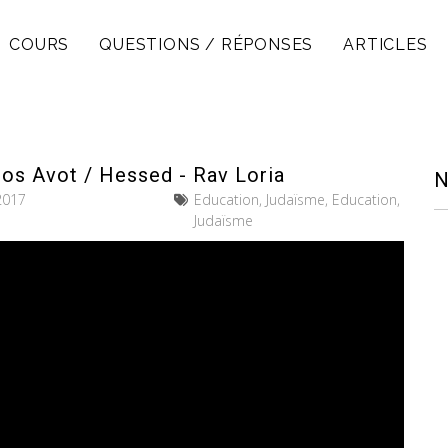
COURS
QUESTIONS / RÉPONSES
ARTICLES
nos Avot / Hessed - Rav Loria
N
 2017
Education, Judaïsme, Education,
Judaïsme