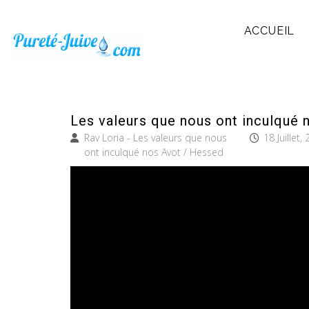
ACCUEIL
Les valeurs que nous ont inculqué 
Rav Loria - Les valeurs que nous
18 Juillet,
ont inculqué nos Avot / Hessed