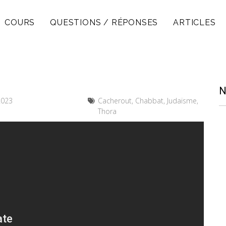
COURS
QUESTIONS / RÉPONSES
ARTICLES
N
2023
Cacherout, Chabbat, Judaïsme,
Thora