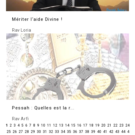
Mériter l'aide Divine !
Rav Loria
Pessah : Quelles est la r...
Rav Arfi
1
2
3
4
5
6
7
8
9
10
11
12
13
14
15
16
17
18
19
20
21
22
23
24
25
26
27
28
29
30
31
32
33
34
35
36
37
38
39
40
41
42
43
44
4