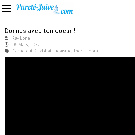
basculer la navigation
Donnes avec ton coeur !
Rav Loria
06 Mars, 2022
Cacherout, Chabbat, Judaïsme, Thora, Thora