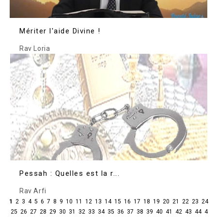
Mériter l'aide Divine !
Rav Loria
Pessah : Quelles est la r...
Rav Arfi
1
2
3
4
5
6
7
8
9
10
11
12
13
14
15
16
17
18
19
20
21
22
23
24
25
26
27
28
29
30
31
32
33
34
35
36
37
38
39
40
41
42
43
44
4