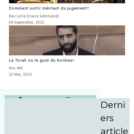
Comment sortir méritant du jugement?
Rav Loria (Cours séminaire)
04 Septembre, 2023
La Torah ou le gout du bonheur
Rav Arfi
22 Mai, 2023
Posez vos questions
Derni
au Beit Din de Jérusalem
ers
article
Par téléphone tous les jours