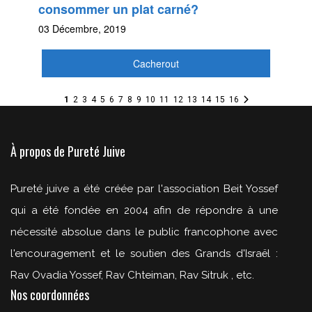
consommer un plat carné?
03 Décembre, 2019
Cacherout
1
2
3
4
5
6
7
8
9
10
11
12
13
14
15
16
À propos de Pureté Juive
Pureté juive a été créée par l'association Beit Yossef
qui a été fondée en 2004 afin de répondre à une
nécessité absolue dans le public francophone avec
l'encouragement et le soutien des Grands d'Israël :
Rav Ovadia Yossef, Rav Chteiman, Rav Sitruk , etc.
Nos coordonnées