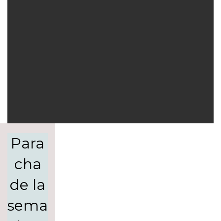
Para
cha
de la
sema