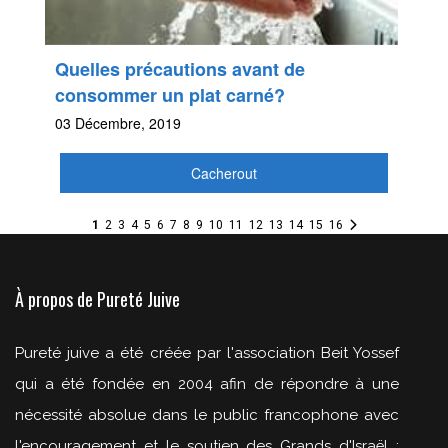
Quelles précautions avant de
consommer un plat carné?
03 Décembre, 2019
Cacherout
1
2
3
4
5
6
7
8
9
10
11
12
13
14
15
16
À propos de Pureté Juive
Pureté juive a été créée par l'association Beit Yossef
qui a été fondée en 2004 afin de répondre à une
nécessité absolue dans le public francophone avec
l'encouragement et le soutien des Grands d'Israël :