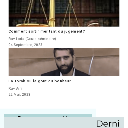
Comment sortir méritant du jugement?
Rav Loria (Cours séminaire)
04 Septembre, 2023
La Torah ou le gout du bonheur
Rav Arfi
22 Mai, 2023
Posez vos questions
Derni
au Beit Din de Jérusalem