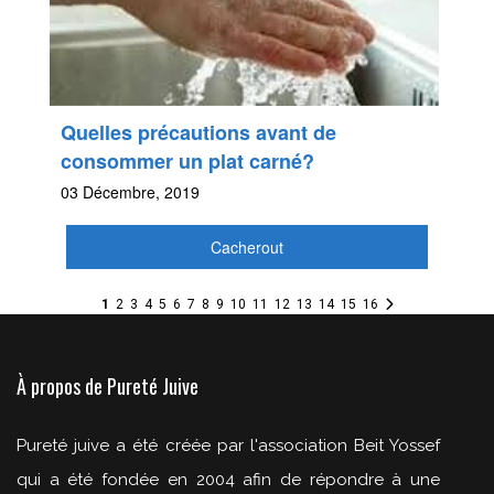
Quelles précautions avant de
consommer un plat carné?
03 Décembre, 2019
Cacherout
1
2
3
4
5
6
7
8
9
10
11
12
13
14
15
16
À propos de Pureté Juive
Pureté juive a été créée par l'association Beit Yossef
qui a été fondée en 2004 afin de répondre à une