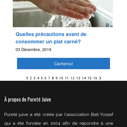
Quelles précautions avant de
consommer un plat carné?
03 Décembre, 2019
Cacherout
1
2
3
4
5
6
7
8
9
10
11
12
13
14
15
16
À propos de Pureté Juive
Pureté juive a été créée par l'association Beit Yossef
qui a été fondée en 2004 afin de répondre à une