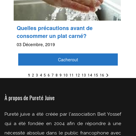
Quelles précautions avant de
consommer un plat carné?
03 Décembre, 2019
Cacherout
1
2
3
4
5
6
7
8
9
10
11
12
13
14
15
16
À propos de Pureté Juive
Pureté juive a été créée par l'association Beit Yossef
qui a été fondée en 2004 afin de répondre à une
nécessité absolue dans le public francophone avec