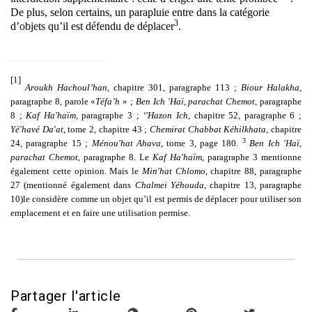
De plus, selon certains, un parapluie entre dans la catégorie
3
d’objets qu’il est défendu de déplacer
.
[1]
Aroukh Hachoul’han
, chapitre 301, paragraphe 113 ;
Biour Halakha
,
paragraphe 8, parole «
Téfa’h
» ;
Ben Ich 'Haï, parachat Chemot
, paragraphe
8 ;
Kaf Ha'haïm
, paragraphe 3 ;
‘'Hazon Ich
, chapitre 52, paragraphe 6 ;
Yé'havé Da'at
, tome 2, chapitre 43 ;
Chemirat Chabbat Kéhilkhata
, chapitre
3
24, paragraphe 15 ;
Ménou'hat Ahava
, tome 3, page 180.
Ben Ich 'Haï,
parachat Chemot
, paragraphe 8. Le
Kaf Ha'haïm
, paragraphe 3 mentionne
également cette opinion. Mais le
Min'hat Chlomo
, chapitre 88, paragraphe
27 (mentionné également dans
Chalmei Yéhouda,
chapitre 13, paragraphe
10)
le considère comme un objet qu’il est permis de déplacer pour utiliser son
emplacement et en faire une utilisation permise.
Partager l'article