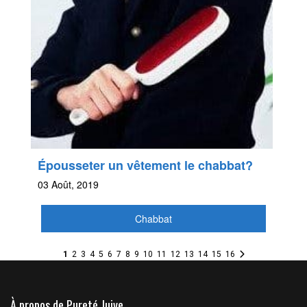
Épousseter un vêtement le chabbat?
03 Août, 2019
Chabbat
1
2
3
4
5
6
7
8
9
10
11
12
13
14
15
16
À propos de Pureté Juive