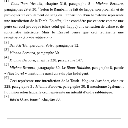
[1]
Choul’han ‘Aroukh
, chapitre 316, paragraphe 8 ;
Michna Beroura
,
2
paragraphes 29 et 30.
Selon le Rambam, le fait de frapper son prochain et de
provoquer un écoulement de sang ou l’apparition d’un hématome représente
une interdiction de la Torah. En effet, il ne considère pas cet acte comme une
perte car ceci provoque (chez celui qui frappe) une sensation de calme et de
suprématie intérieure. Mais le Raavad pense que ceci représente une
interdiction d’ordre rabbinique.
[2]
Ben Ich 'Haï, parachat Vaéra
, paragraphe 12.
[3]
Michna Beroura
, paragraphe 30.
[4]
Michna Beroura
, chapitre 328, paragraphe 147.
[5]
Michna Beroura
, paragraphe 30. Le
Biour Halakha
, paragraphe 8, parole
«
Véha’hovel
» mentionne aussi un avis plus indulgent.
[6]
Ceci représente une interdiction de la Torah.
Maguen Avraham,
chapitre
328, paragraphe 3 ;
Michna Beroura
, paragraphe 30. Il mentionne également
l’opinion selon laquelle ceci représente un interdit d’ordre rabbinique.
[7]
Yabi'a Omer
, tome 4, chapitre 30.