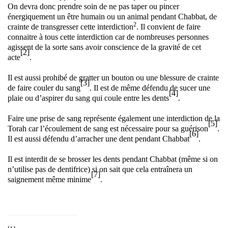
On devra donc prendre soin de ne pas taper ou pincer
énergiquement un être humain ou un animal pendant Chabbat, de
2
crainte de transgresser cette interdiction
. Il convient de faire
connaitre à tous cette interdiction car de nombreuses personnes
agissent de la sorte sans avoir conscience de la gravité de cet
[2]
acte
.
Il est aussi prohibé de gratter un bouton ou une blessure de crainte
[3]
de faire couler du sang
. Il est de même défendu de sucer une
[4]
plaie ou d’aspirer du sang qui coule entre les dents
.
Faire une prise de sang représente également une interdiction de la
[5]
Torah car l’écoulement de sang est nécessaire pour sa guérison
.
[6]
Il est aussi défendu d’arracher une dent pendant Chabbat
.
Il est interdit de se brosser les dents pendant Chabbat (même si on
n’utilise pas de dentifrice) si on sait que cela entraînera un
[7]
saignement même minime
.