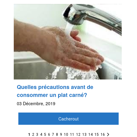
Quelles précautions avant de
consommer un plat carné?
03 Décembre, 2019
Cacherout
1
2
3
4
5
6
7
8
9
10
11
12
13
14
15
16