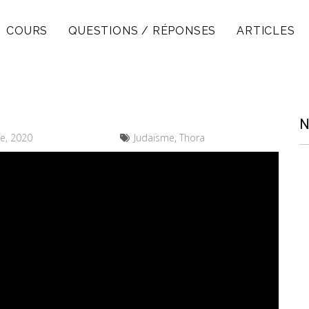
COURS
QUESTIONS / RÉPONSES
ARTICLES
N
e, 2020
Judaïsme, Thora