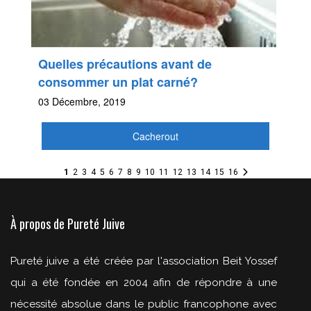
Quelles précautions avant de
consommer un plat carné?
03 Décembre, 2019
Cacherout
1
2
3
4
5
6
7
8
9
10
11
12
13
14
15
16
À propos de Pureté Juive
Pureté juive a été créée par l'association Beit Yossef
qui a été fondée en 2004 afin de répondre à une
nécessité absolue dans le public francophone avec