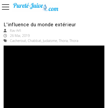
basculer la navigation
L'influence du monde extérieur
Rav Arfi
26 Mai, 2019
Cacherout, Chabbat, Judaïsme, Thora, Thora