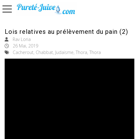
basculer la navigation
Lois relatives au prélèvement du pain (2)
Rav Loria
26 Mai, 2019
Cacherout, Chabbat, Judaïsme, Thora, Thora