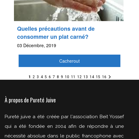
Quelles précautions avant de
consommer un plat carné?
03 Décembre, 2019
Cacherout
1
2
3
4
5
6
7
8
9
10
11
12
13
14
15
16
À propos de Pureté Juive
Pureté juive a été créée par l'association Beit Yossef
qui a été fondée en 2004 afin de répondre à une
nécessité absolue dans le public francophone avec