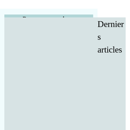
Posez vos questions
Dernier
au Beit Din de Jérusalem
s
Par téléphone tous les jours
articles
de 17:00 à 19:00 au (00972)-2-6540222
Par écrit en remplissant le formulaire ci-
dessous :