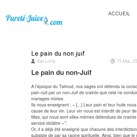
ACCUEIL
Le pain du non juif
Rav Loria
15 Mai, 2
Le pain du non-Juif
A l’époque du Talmud, nos sages ont défendu la con
pain cuit par un non-Juif de crainte que cela ne condu
mariages mixtes.
Ils nous enseignent : « [...] Leur pain et leur huile nou
cause de leur vin. Leur vin nous est interdit de peur d
filles, qui nous sont elles-mêmes défendues de crainte
1
service idolâtre »
.
Or, il a déjà été enseigné que chacune des interdictio
subsiste de par sa racine spirituelle. Ainsi, bien que le 