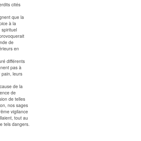
rdits cités
gnent que la
pice à la
spirituel
 provoquerait
onde de
érieurs en
ré différents
nnent pas à
r pain, leurs
cause de la
gence de
sion de telles
ion, nos sages
trême vigilance
laient, tout au
de tels dangers.