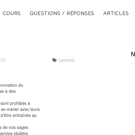
COURS
QUESTIONS / RÉPONSES
ARTICLES
N
019
Sainteté
sommation du
ise à des
s sont prohibés à
e se marier avec leurs
 d'être entraînés au
ns de nos sages
service idolâtre