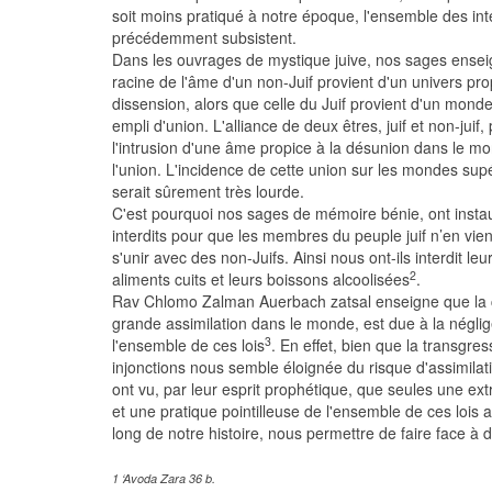
soit moins pratiqué à notre époque, l'ensemble des inte
précédemment subsistent.
Dans les ouvrages de mystique juive, nos sages ensei
racine de l'âme d'un non-Juif provient d'un univers pro
dissension, alors que celle du Juif provient d'un monde 
empli d'union. L'alliance de deux êtres, juif et non-juif,
l'intrusion d'une âme propice à la désunion dans le m
l'union. L'incidence de cette union sur les mondes sup
serait sûrement très lourde.
C'est pourquoi nos sages de mémoire bénie, ont instau
interdits pour que les membres du peuple juif n’en vie
s'unir avec des non-Juifs. Ainsi nous ont-ils interdit leu
2
aliments cuits et leurs boissons alcoolisées
.
Rav Chlomo Zalman Auerbach zatsal enseigne que la 
grande assimilation dans le monde, est due à la négli
3
l'ensemble de ces lois
. En effet, bien que la transgres
injonctions nous semble éloignée du risque d'assimilat
ont vu, par leur esprit prophétique, que seules une ex
et une pratique pointilleuse de l'ensemble de ces lois al
long de notre histoire, nous permettre de faire face à 
1 ‘Avoda Zara 36 b.