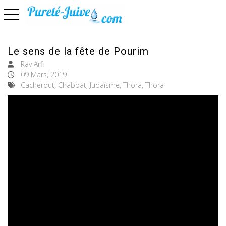
basculer la navigation
Le sens de la fête de Pourim
Rav Arfi
09 Mars, 2019
Cacherout, Chabbat, Judaïsme, Thora, Thora