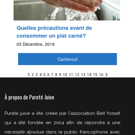
Quelles précautions avant de
consommer un plat carné?
03 Décembre, 2019
Cacherout
1
2
3
4
5
6
7
8
9
10
11
12
13
14
15
16
À propos de Pureté Juive
Pureté juive a été créée par l'association Beit Yossef
qui a été fondée en 2004 afin de répondre à une
nécessité absolue dans le public francophone avec