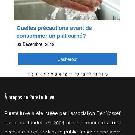
Quelles précautions avant de
consommer un plat carné?
03 Décembre, 2019
Cacherout
1
2
3
4
5
6
7
8
9
10
11
12
13
14
15
16
À propos de Pureté Juive
Pureté juive a été créée par l'association Beit Yossef
qui a été fondée en 2004 afin de répondre à une
nécessité absolue dans le public francophone avec