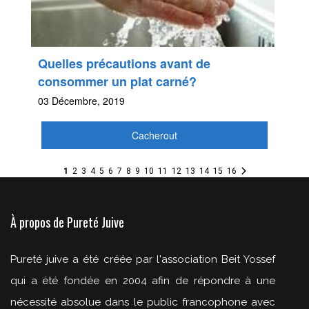
Quelles précautions avant de
consommer un plat carné?
03 Décembre, 2019
Cacherout
1
2
3
4
5
6
7
8
9
10
11
12
13
14
15
16
À propos de Pureté Juive
Pureté juive a été créée par l'association Beit Yossef
qui a été fondée en 2004 afin de répondre à une
nécessité absolue dans le public francophone avec