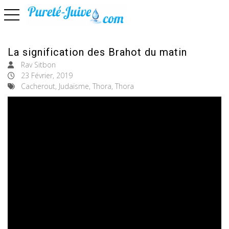
basculer la navigation
La signification des Brahot du matin
Rav Sitbon
23 Février, 2019
Cacherout, Judaïsme, Thora, Thora