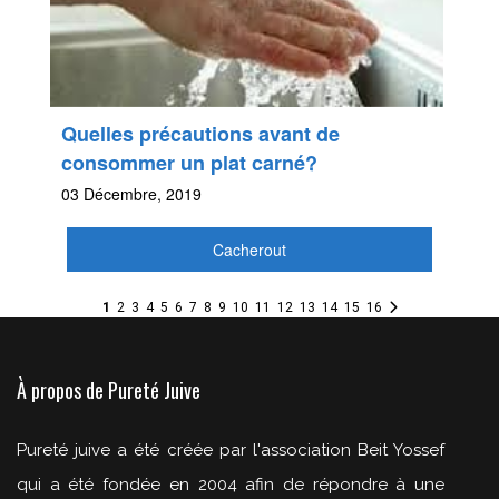
Quelles précautions avant de
consommer un plat carné?
03 Décembre, 2019
Cacherout
1
2
3
4
5
6
7
8
9
10
11
12
13
14
15
16
À propos de Pureté Juive
Pureté juive a été créée par l'association Beit Yossef
qui a été fondée en 2004 afin de répondre à une