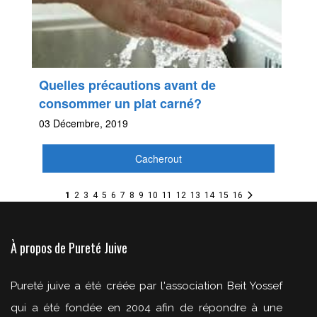
Quelles précautions avant de
consommer un plat carné?
03 Décembre, 2019
Cacherout
1
2
3
4
5
6
7
8
9
10
11
12
13
14
15
16
À propos de Pureté Juive
Pureté juive a été créée par l'association Beit Yossef
qui a été fondée en 2004 afin de répondre à une