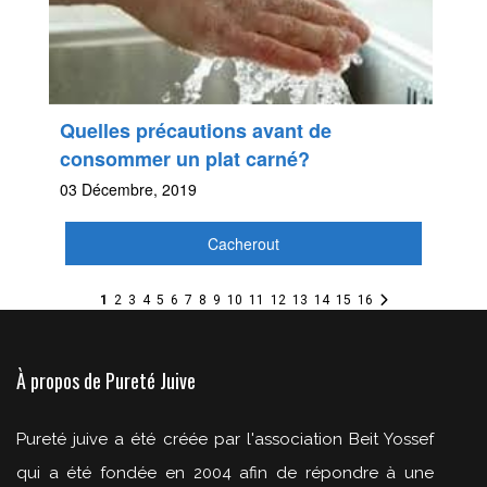
Quelles précautions avant de
consommer un plat carné?
03 Décembre, 2019
Cacherout
1
2
3
4
5
6
7
8
9
10
11
12
13
14
15
16
À propos de Pureté Juive
Pureté juive a été créée par l'association Beit Yossef
qui a été fondée en 2004 afin de répondre à une