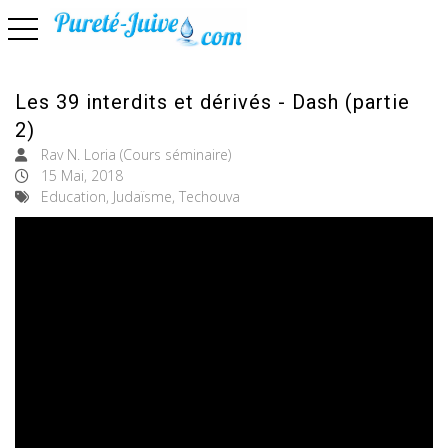
basculer la navigation
Les 39 interdits et dérivés - Dash (partie
2)
Rav N. Loria (Cours séminaire)
15 Mai, 2018
Education, Judaïsme, Techouva