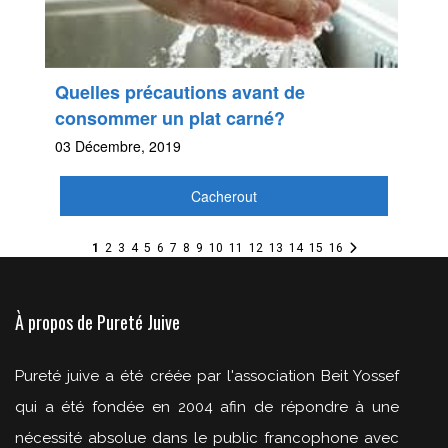
Quelles précautions avant de
consommer un plat carné?
03 Décembre, 2019
Cacherout
1
2
3
4
5
6
7
8
9
10
11
12
13
14
15
16
À propos de Pureté Juive
Pureté juive a été créée par l'association Beit Yossef
qui a été fondée en 2004 afin de répondre à une
nécessité absolue dans le public francophone avec