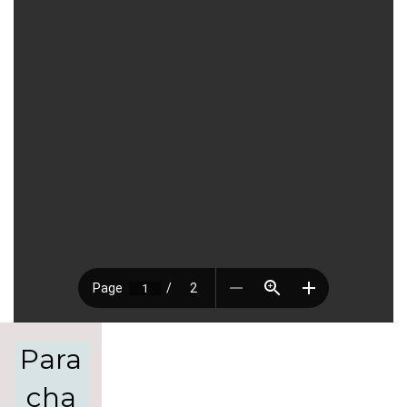
Para
cha