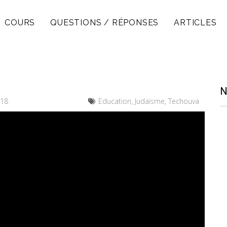
COURS
QUESTIONS / RÉPONSES
ARTICLES
N
018
Education, Judaïsme, Techouva