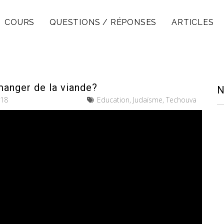
COURS
QUESTIONS / RÉPONSES
ARTICLES
manger de la viande?
N
018
Education, Judaïsme, Techouva